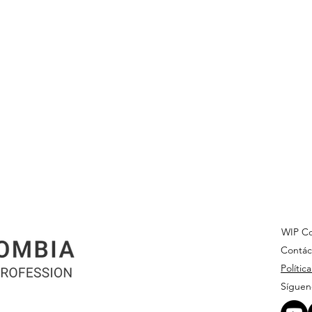
WIP Co
Contác
Polític
Síguen