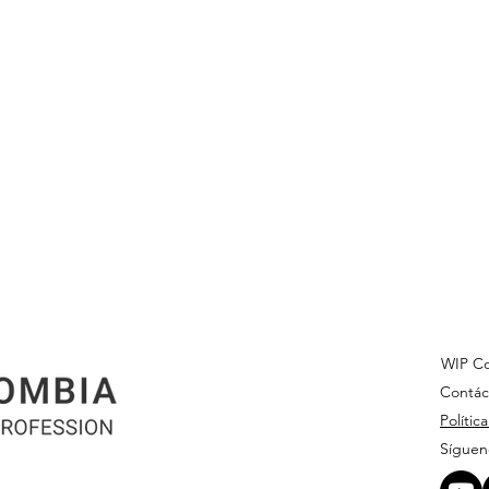
WIP Co
Contác
Polític
Síguen